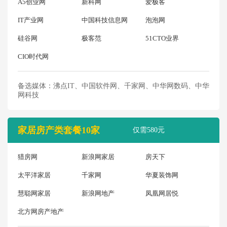
A5创业网
新科网
爱极客
IT产业网
中国科技信息网
泡泡网
硅谷网
极客范
51CTO业界
CIO时代网
备选媒体：沸点IT、中国软件网、千家网、中华网数码、中华
网科技
家居房产类套餐10家
仅需580元
猎房网
新浪网家居
房天下
太平洋家居
千家网
华夏装饰网
慧聪网家居
新浪网地产
凤凰网居悦
北方网房产地产