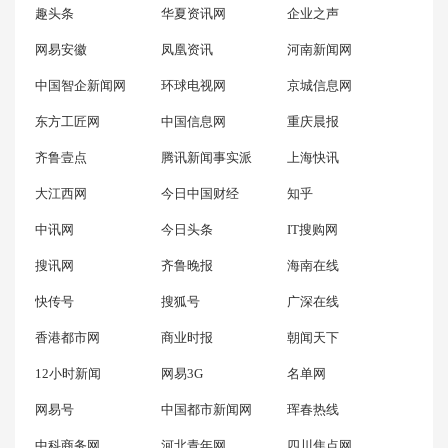
趣头条
华夏资讯网
企业之声
网易安徽
凤凰资讯
河南新闻网
中国智企新闻网
环球电视网
京城信息网
东方工匠网
中国信息网
重庆晨报
齐鲁壹点
腾讯新闻事实派
上海快讯
大江西网
今日中国财经
知乎
中讯网
今日头条
IT搜购网
搜讯网
齐鲁晚报
海南在线
快传号
搜狐号
广深在线
香港都市网
商业时报
朝闻天下
12小时新闻
网易3G
名单网
网易号
中国都市新闻网
珲春热线
中科商务网
河北青年网
四川焦点网