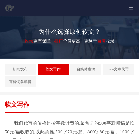
为什么选择原创软文？
收录
更有保障
推广
价值更高 更利于
百度
收录
新闻发布
软文写作
自媒体发稿
seo文章代写
百科词条编辑
软文写作
我们代写的价格是按字数计费的,最常见的500字新闻稿是按
50元/篇收取的,以此类推,700字70元/篇、800字80元/篇、1000字