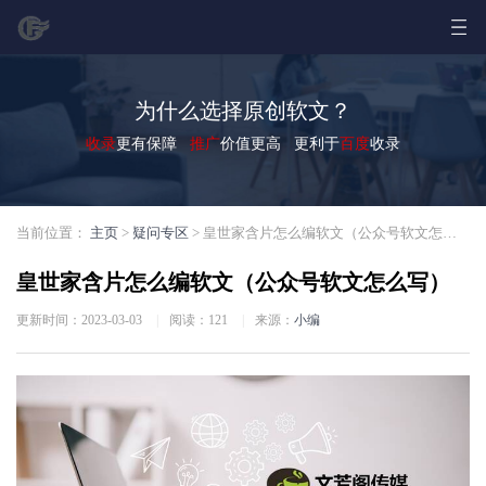
为什么选择原创软文？
收录
更有保障
推广
价值更高 更利于
百度
收录
当前位置：
主页
>
疑问专区
> 皇世家含片怎么编软文（公众号软文怎么写）
皇世家含片怎么编软文（公众号软文怎么写）
更新时间：2023-03-03
|
阅读：
121
|
来源：
小编