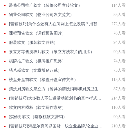
装修公司推广软文（装修公司宣传软文）
114人看
物业公司软文（物业公司发文范文）
85人看
[营销技巧]为什么还有人在问网上怎么发稿？用智慧软文
272人看
课程预告软文（课程预告图片）
78人看
服装软文（服装软文营销）
94人看
泉立方零售洗衣片软文（泉立方洗衣片的用法）
99人看
棋牌推广软文（棋牌推广思路）
74人看
猪八戒软文（文章版猪八戒）
73人看
楼盘开盘前软文（楼盘开盘宣传文章）
115人看
清洗厨房软文泉立方（餐具的清洗消毒和厨房卫生清洁）
87人看
[营销技巧]大多数人不知道活动策划书的基本样式是什么,我们一起了解下
214人看
软文内容模板（软文写作素材）
110人看
猕猴桃 软文（猕猴桃软文营销）
90人看
[营销技巧]鸿星尔克问鼎国货一线企业品牌,论企业品牌舆情监测的重要性
210人看