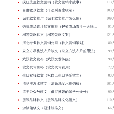
疯狂先生软文营销（软文营销小故事）
113
百度收录软文（什么叫百度收录）
103
贴吧软文推广（贴吧软文推广怎么做）
109
蚂蚁农场青汁软文推荐（蚂蚁农场青汁一天喝几包）
91
榴莲蛋糕软文（榴莲蛋糕文案）
121
河北专业软文营销公司（软文营销策划）
80
泉立方零售洗衣片软文（泉立方洗衣片的用法）
99
武汉软文发布（武汉文发传媒）
90
软文代写价格（软文代写费用）
72
生日祝福软文（祝自己生日快乐软文）
83
清扬洗发水软文（清扬洗发水推销稿）
101
留学公众号软文（值得推荐的留学公众号）
90
服装品牌软文（服装品牌文化范文）
110
游泳馆软文（游泳馆推文）
66