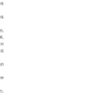
网络
网络
的,
果,
过对
力或
效的
一种
力,