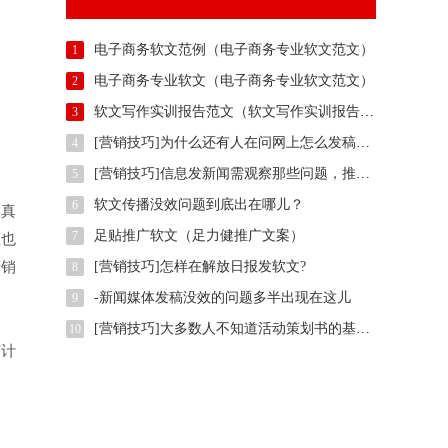
电子商务软文范例（电子商务专业软文范文）
1
电子商务专业软文（电子商务专业软文范文）
2
软文写作实训报告范文（软文写作实训报告范例）
3
[营销技巧]为什么还有人在问网上怎么发稿？用智慧软文
4
[营销技巧]信息发新闻需观察那些问题，推广方法有那些？
5
软文传播没效问题到底出在哪儿？
6
是真
足贴推广软文（足力健推广文案）
7
业也
营销
[营销技巧]怎样在解放日报发软文?
8
-新闻媒体发稿没效的问题多半出现在这儿
9
[营销技巧]大多数人不知道活动策划书的基本样式是什么,我们一起了解下
10
有计