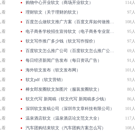
人看
购物中心开业软文（商场开业软文）
114
人看
理财软文（关于理财的软文）
97
人看
百度怎么做软文推广方案（百度文库如何做推广）
108
人看
电子商务学校招生宣传软文（电子商务专业宣传文案）
95
人看
软文写作推广多少钱（软文写作报价）
97
人看
百度软文怎么推广公司（百度软文怎么推广公司产品）
69
人看
每日经济新闻广告发布（每日资讯广告）
91
人看
海外软文发布（软文发布网）
101
人看
软文pdf（软文营销）
93
人看
棒女郎发圈软文加图片（服装发圈软文）
80
人看
软文代写 新闻稿（软文代写 新闻稿多少钱）
86
人看
深圳软文发稿公司（深圳市文章科技有限公司）
101
人看
温泉酒店软文（温泉酒店论文范文大全）
117
人看
汽车团购结束软文（汽车团购方案怎么写）
108