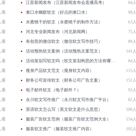
人看
江苏新闻发布（江苏新闻发布会直播高考）
84
人看
漱口水幽默软文（好点的漱口水）
98
人看
水蜜桃干的软文（水蜜桃干的制作方法）
63
人看
河北专业新闻发布（河北新闻网）
75
人看
有创意的微信软文（微信软文写作技巧）
89
人看
活动预热软文案例（活动预热文案范文）
141
人看
活动策划写软文吗（软文策划构思的方法有哪些）
84
人看
瘦身产品软文范文（瘦身软文内容）
115
人看
财务公司宣传软文（财务公司广告文案）
151
人看
电子邮件软文（电子邮件？）
93
人看
永川软文写作推广（永川软文写作推广平台）
82
人看
英语软文怎么写（英文软文是什么意思）
100
人看
服装广告软文范例（服装广告软文范例大全）
154
人看
服装软文推广（服装软文推广内容）
105