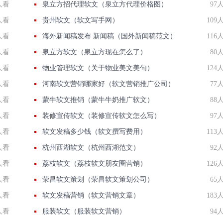
人看
泉立方招代理软文（泉立方代理价格图）
97
人看
贵州软文（软文写手网）
109
人看
海外新闻稿发布 新闻稿（国外新闻稿范文）
116
人看
泉立方软文（泉立方现在怎么了）
80
人看
物业管理软文（关于物业美文美句）
124
人看
河南软文营销哪家好（软文营销推广公司）
77
人看
蒙牛软文推销（蒙牛牛奶推广软文）
88
人看
装修宣传软文（装修宣传软文怎么写）
97
人看
软文发稿多少钱（软文撰写费用）
113
人看
杭州西湖软文（杭州西湖范文）
92
人看
荔枝软文（荔枝软文朋友圈营销）
126
人看
荣昌软文策划（荣昌软文策划公司）
65
人看
软文发稿营销（软文营销文章）
183
人看
服装软文（服装软文营销）
94