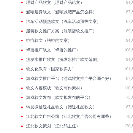
理财产品软文（理财产品论文）
94
涵曦瘦身软文（涵曦减肥产品怎么样）
87
汽车活动预热软文（汽车活动预热文案）
87
服装软文推广方案（服装店软文推广）
89
痘痘软文（祛痘的文章）
94
蜂蜜推广软文（蜂蜜的推广）
108
洗发水推广软文（洗发水推广软文范例）
94
软文化教育（国家软实力）
101
游戏软文推广平台（游戏软文推广平台哪个好）
87
软文内容模板（软文写作素材）
110
游戏软文发布（软文拟发布的平台）
75
转发微信送礼品软文（赠送礼品软文）
87
江北软文广告公司（江北软文广告公司有哪些）
78
江北软文策划（江北鸽主任）
120