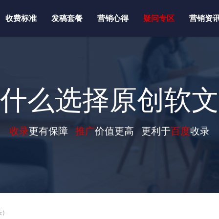
收费标准
发稿套餐
营销心得
疑问专区
营销资
什么选择原创软文
收录
更有保障
推广
价值更高 更利于
百度
收录
法）