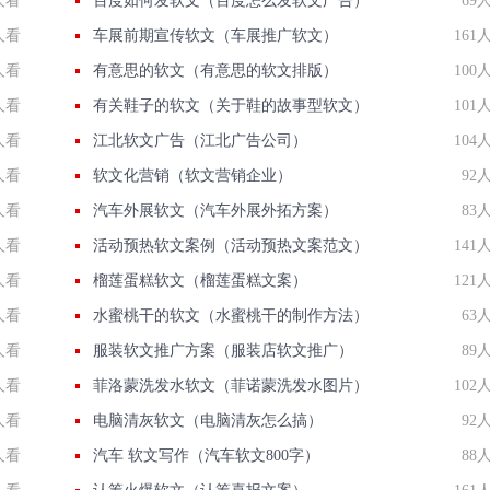
人看
百度如何发软文（百度怎么发软文广告）
69
人看
车展前期宣传软文（车展推广软文）
161
人看
有意思的软文（有意思的软文排版）
100
人看
有关鞋子的软文（关于鞋的故事型软文）
101
人看
江北软文广告（江北广告公司）
104
人看
软文化营销（软文营销企业）
92
人看
汽车外展软文（汽车外展外拓方案）
83
人看
活动预热软文案例（活动预热文案范文）
141
人看
榴莲蛋糕软文（榴莲蛋糕文案）
121
人看
水蜜桃干的软文（水蜜桃干的制作方法）
63
人看
服装软文推广方案（服装店软文推广）
89
人看
菲洛蒙洗发水软文（菲诺蒙洗发水图片）
102
人看
电脑清灰软文（电脑清灰怎么搞）
92
人看
汽车 软文写作（汽车软文800字）
88