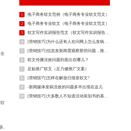
电子商务软文范例（电子商务专业软文范文）
1
电子商务专业软文（电子商务专业软文范文）
2
软文写作实训报告范文（软文写作实训报告范例）
3
[营销技巧]为什么还有人在问网上怎么发稿？用智慧软文
4
[营销技巧]信息发新闻需观察那些问题，推广方法有那些？
5
供全
软文传播没效问题到底出在哪儿？
6
足贴推广软文（足力健推广文案）
7
[营销技巧]怎样在解放日报发软文?
8
-新闻媒体发稿没效的问题多半出现在这儿
9
[营销技巧]大多数人不知道活动策划书的基本样式是什么,我们一起了解下
10
的软
多,