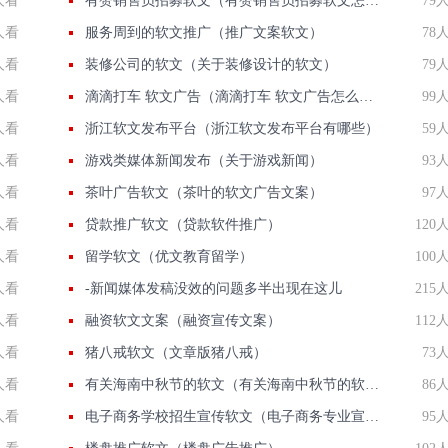
人看
有赞销售员招募软文（有赞销售员招募软文怎么写）
79
人看
服务周到的软文推广（推广文案软文）
78
人看
装修公司的软文（关于装修设计的软文）
79
人看
滴滴打车 软文广告（滴滴打车 软文广告怎么关闭）
99
人看
浙江软文发布平台（浙江软文发布平台有哪些）
59
人看
游戏类媒体新闻发布（关于游戏新闻）
93
人看
茶叶广告软文（茶叶的软文广告文案）
97
人看
贷款推广软文（贷款软件推广）
120
人看
留学软文（优文教育留学）
100
人看
-新闻媒体发稿没效的问题多半出现在这儿
215
人看
融资软文文案（融资宣传文案）
112
人看
猪八戒软文（文章版猪八戒）
73
人看
有关海南中秋节的软文（有关海南中秋节的软文作文）
86
人看
电子商务学校招生宣传软文（电子商务专业宣传文案）
95