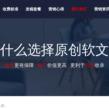
收费标准
发稿套餐
营销心得
疑问专区
营销资
什么选择原创软文
收录
更有保障
推广
价值更高 更利于
百度
收录
文案）