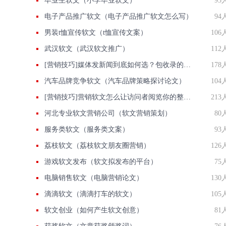
毕业生软文（小学毕业软文）
95
电子产品推广软文（电子产品推广软文怎么写）
94
男装t恤宣传软文（t恤宣传文案）
106
武汉软文（武汉软文推广）
112
[营销技巧]媒体发新闻到底如何选？包收录的媒体有那些？国发软文网在线解答
178
汽车品牌竞争软文（汽车品牌策略探讨论文）
104
[营销技巧]营销软文怎么让访问者阅览你的整篇文案
213
河北专业软文营销公司（软文营销策划）
80
服务类软文（服务类文案）
93
荔枝软文（荔枝软文朋友圈营销）
126
游戏软文发布（软文拟发布的平台）
75
电脑销售软文（电脑营销论文）
130
滴滴软文（滴滴打车的软文）
105
软文创业（如何产生软文创意）
81