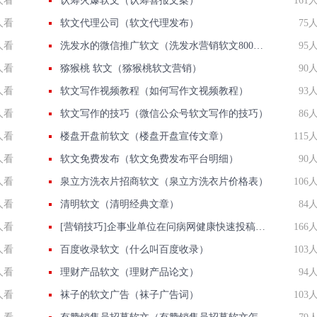
人看
认筹火爆软文（认筹喜报文案）
161
人看
软文代理公司（软文代理发布）
75
人看
洗发水的微信推广软文（洗发水营销软文800字范文）
95
人看
猕猴桃 软文（猕猴桃软文营销）
90
人看
软文写作视频教程（如何写作文视频教程）
93
人看
软文写作的技巧（微信公众号软文写作的技巧）
86
人看
楼盘开盘前软文（楼盘开盘宣传文章）
115
人看
软文免费发布（软文免费发布平台明细）
90
人看
泉立方洗衣片招商软文（泉立方洗衣片价格表）
106
人看
清明软文（清明经典文章）
84
人看
[营销技巧]企事业单位在问病网健康快速投稿发新闻联系方法智慧新闻平台入口
166
人看
百度收录软文（什么叫百度收录）
103
人看
理财产品软文（理财产品论文）
94
人看
袜子的软文广告（袜子广告词）
103