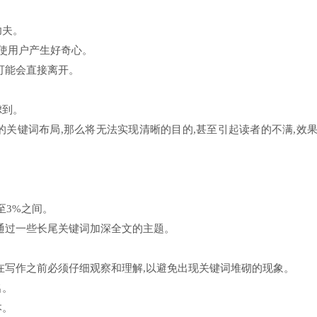
功夫。
,使用户产生好奇心。
可能会直接离开。
虑到。
的关键词布局,那么将无法实现清晰的目的,甚至引起读者的不满,效
至3%之间。
并通过一些长尾关键词加深全文的主题。
在写作之前必须仔细观察和理解,以避免出现关键词堆砌的现象。
名。
本。