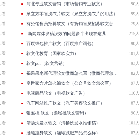
人看
河北专业软文营销（市场营销专业软文）
90
人看
泉立方零售洗衣片软文（泉立方洗衣片的用法）
99
人看
有赞销售员招募软文（有赞销售员招募软文怎么写）
79
人看
-新闻媒体发稿没效的问题多半出现在这儿
215
人看
百度钱包推广软文（百度推广词包）
90
人看
软文化教育（国家软实力）
101
人看
软文pdf（软文营销）
93
人看
褐果果皂新代理软文微商怎么写（微商代理怎么做）
82
人看
皇世家含片怎么编软文（公众号软文怎么写）
97
人看
电视商品软文（电视软文广告）
110
人看
汽车网站推广软文（汽车美容软文推广）
87
人看
猕猴桃 软文（猕猴桃软文营销）
90
人看
清扬洗发水软文（清扬洗发水推销稿）
101
人看
涵曦瘦身软文（涵曦减肥产品怎么样）
87