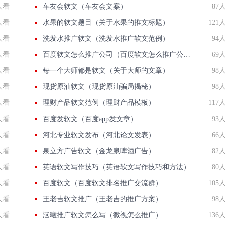
人看
车友会软文（车友会文案）
87
人看
水果的软文题目（关于水果的推文标题）
121
人看
洗发水推广软文（洗发水推广软文范例）
94
人看
百度软文怎么推广公司（百度软文怎么推广公司产品）
69
人看
每一个大师都是软文（关于大师的文章）
98
人看
现货原油软文（现货原油骗局揭秘）
98
人看
理财产品软文范例（理财产品模板）
117
人看
百度发软文（百度app发文章）
93
人看
河北专业软文发布（河北论文发表）
66
人看
泉立方广告软文（金龙泉啤酒广告）
82
人看
英语软文写作技巧（英语软文写作技巧和方法）
80
人看
百度软文（百度软文排名推广交流群）
105
人看
王老吉软文推广（王老吉的推广方案）
98
人看
涵曦推广软文怎么写（微视怎么推广）
136