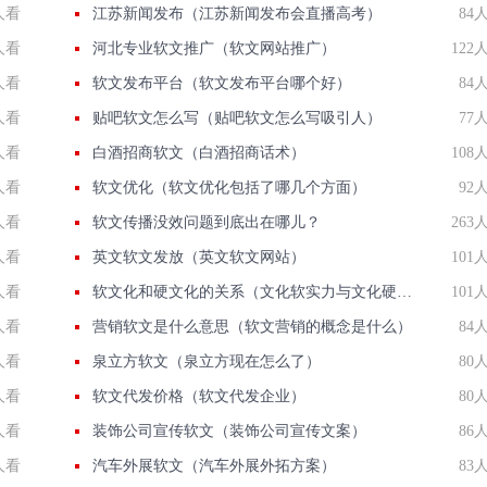
人看
江苏新闻发布（江苏新闻发布会直播高考）
84
人看
河北专业软文推广（软文网站推广）
122
人看
软文发布平台（软文发布平台哪个好）
84
人看
贴吧软文怎么写（贴吧软文怎么写吸引人）
77
人看
白酒招商软文（白酒招商话术）
108
人看
软文优化（软文优化包括了哪几个方面）
92
人看
软文传播没效问题到底出在哪儿？
263
人看
英文软文发放（英文软文网站）
101
人看
软文化和硬文化的关系（文化软实力与文化硬实力的相互关系）
101
人看
营销软文是什么意思（软文营销的概念是什么）
84
人看
泉立方软文（泉立方现在怎么了）
80
人看
软文代发价格（软文代发企业）
80
人看
装饰公司宣传软文（装饰公司宣传文案）
86
人看
汽车外展软文（汽车外展外拓方案）
83