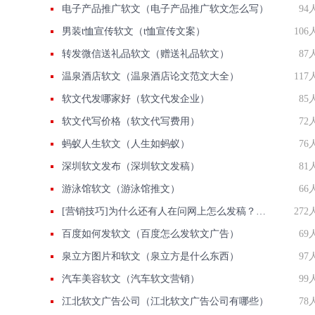
电子产品推广软文（电子产品推广软文怎么写）
94
男装t恤宣传软文（t恤宣传文案）
106
转发微信送礼品软文（赠送礼品软文）
87
温泉酒店软文（温泉酒店论文范文大全）
117
软文代发哪家好（软文代发企业）
85
软文代写价格（软文代写费用）
72
蚂蚁人生软文（人生如蚂蚁）
76
深圳软文发布（深圳软文发稿）
81
游泳馆软文（游泳馆推文）
66
[营销技巧]为什么还有人在问网上怎么发稿？用智慧软文
272
百度如何发软文（百度怎么发软文广告）
69
泉立方图片和软文（泉立方是什么东西）
97
汽车美容软文（汽车软文营销）
99
江北软文广告公司（江北软文广告公司有哪些）
78