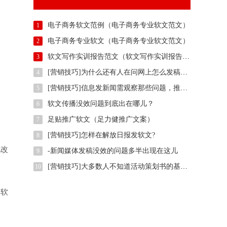
电子商务软文范例（电子商务专业软文范文）
1
电子商务专业软文（电子商务专业软文范文）
2
软文写作实训报告范文（软文写作实训报告范例）
3
[营销技巧]为什么还有人在问网上怎么发稿？用智慧软文
4
[营销技巧]信息发新闻需观察那些问题，推广方法有那些？
5
软文传播没效问题到底出在哪儿？
6
足贴推广软文（足力健推广文案）
7
[营销技巧]怎样在解放日报发软文?
8
地改
-新闻媒体发稿没效的问题多半出现在这儿
9
[营销技巧]大多数人不知道活动策划书的基本样式是什么,我们一起了解下
10
读软