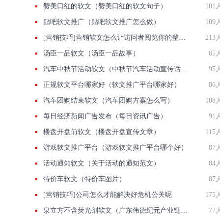
赞美口红的软文（赞美口红的软文句子）
101
贴吧软文推广（贴吧软文推广怎么做）
109
[营销技巧]营销软文怎么让访问者阅览你的整篇文案
213
汤臣一品软文（汤臣一品故事）
65
汽车中秋节活动软文（中秋节汽车活动宣传话语）
95
正规软文平台哪家好（软文推广平台哪家好）
86
汽车团购结束软文（汽车团购方案怎么写）
108
每日经济新闻广告发布（每日资讯广告）
91
楼盘开盘前软文（楼盘开盘宣传文章）
115
游戏软文推广平台（游戏软文推广平台哪个好）
87
活动通知软文（关于活动的通知范文）
84
特价车软文（特价车图片）
87
[营销技巧]公司怎么才能解决好危机公关呢
175
泉立方不含荧光剂软文（广东伟德纪元产业链泉立方）
77